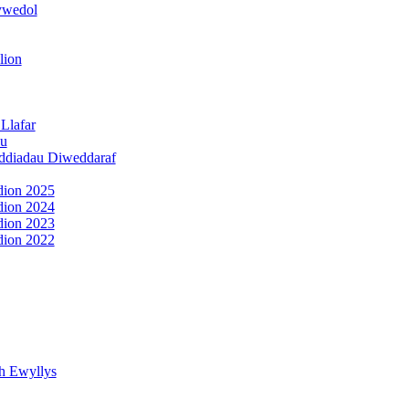
ywedol
lion
Llafar
u
diadau Diweddaraf
dion 2025
dion 2024
dion 2023
dion 2022
h Ewyllys