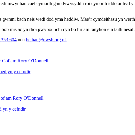
i mwynhau cael cymorth gan dywysydd i roi cymorth iddo ar hyd y dai
na gwmni bach neis wedi dod yma heddiw. Mae’r cymdeithasu yn werth
 bob mis ac yn rhoi gwybod ichi cyn bo hir am fanylion ein taith nesaf.
 353 604
neu
bethan@nwsb.org.uk
r Cof am Rory O'Donnell
 yn y cefndir