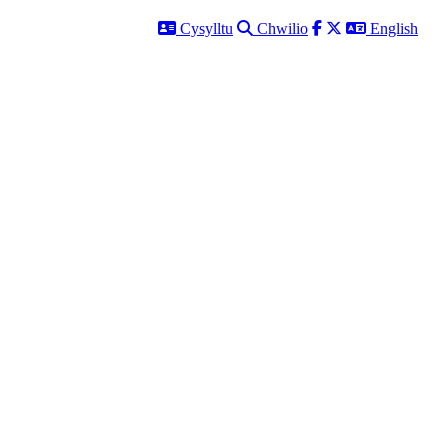
Cysylltu
Chwilio
Facebook
Twitter
English
Cysylltu
Chwilio
English