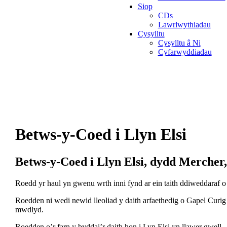
Siop
CDs
Lawrlwythiadau
Cysylltu
Cysylltu â Ni
Cyfarwyddiadau
Betws-y-Coed i Llyn Elsi
Betws-y-Coed i Llyn Elsi, dydd Mercher,
Roedd yr haul yn gwenu wrth inni fynd ar ein taith ddiweddaraf o
Roedden ni wedi newid lleoliad y daith arfaethedig o Gapel Cu
mwdlyd.
Roedden o’r farn y byddai’r daith hon i Lyn Elsi yn llawer gwell.