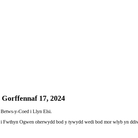
 Gorffennaf 17, 2024
 Betws-y-Coed i Llyn Elsi.
rig i Fwthyn Ogwen oherwydd bod y tywydd wedi bod mor wlyb yn ddiw