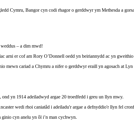
dd Cymru, Bangor cyn codi rhagor o gerddwyr ym Methesda a gorsaf r
n weddus – a dim mwd!
ac arni er cof am Rory O’Donnell oedd yn beiriannydd ac yn gweithio 
o mewn cariad a Chymru a nifer o gerddwyr eraill yn agosach at Lyn 
 ond yn 1914 adeiladwyd argae 20 troedfedd i greu un llyn mwy.
aster wedi rhoi caniatâd i adeiladu'r argae a defnyddio'r llyn fel cron
 ginio cyn anelu yn ôl i’n man cychwyn.