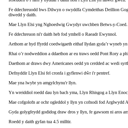
Fe ddechreuodd bws Dilwyn o swyddfa Cymdeithas Deillion Gogle
diwedd y daith.
Mae Llyn Elsi yng Nghoedwig Gwydyr uwchben Betws-y-Coed.
Fe ddechreuon ni'r daith heb fod ymhell o Raeadr Ewynnol.
Aethom ar hyd ffyrdd coedwigaeth eithaf llydan gyda’r wyneb y
Rhai o’r nodweddion a ddaethon ar eu traws oedd Pont Rory a phl
Daethom ar draws dwy Americanes oedd yn cerdded ac wedi syrthi
Defnyddir Llyn Elsi fel cronfa i gyflenwi dŵr i'r pentref.
Mae yna lwybr yn amgylchynu'r llyn.
Yn wreiddiol roedd dau lyn bach yma, Llyn Rhisgog a Llyn Enoc,
Mae cofgolofn ar ochr ogleddol y llyn yn cofnodi fod Arglwydd Anc
Gyda golygfeydd godidog draw dros y llyn, fe gawsom ni aros am
Roedd y daith gyfan tua 4.5 milltir.