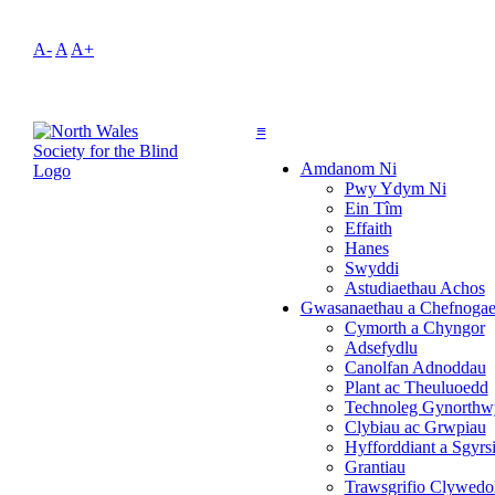
A-
A
A+
≡
Amdanom Ni
Pwy Ydym Ni
Ein Tîm
Effaith
Hanes
Swyddi
Astudiaethau Achos
Gwasanaethau a Chefnogae
Cymorth a Chyngor
Adsefydlu
Canolfan Adnoddau
Plant ac Theuluoedd
Technoleg Gynorthw
Clybiau ac Grwpiau
Hyfforddiant a Sgyr
Grantiau
Trawsgrifio Clywedo