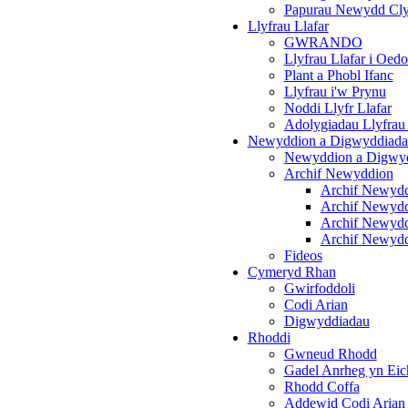
Papurau Newydd Cl
Llyfrau Llafar
GWRANDO
Llyfrau Llafar i Oedo
Plant a Phobl Ifanc
Llyfrau i'w Prynu
Noddi Llyfr Llafar
Adolygiadau Llyfrau 
Newyddion a Digwyddiada
Newyddion a Digwyd
Archif Newyddion
Archif Newyd
Archif Newyd
Archif Newyd
Archif Newyd
Fideos
Cymeryd Rhan
Gwirfoddoli
Codi Arian
Digwyddiadau
Rhoddi
Gwneud Rhodd
Gadel Anrheg yn Eic
Rhodd Coffa
Addewid Codi Arian