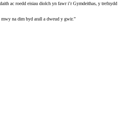
th ac roedd eisiau diolch yn fawr i’r Gymdeithas, y trefnydd
 mwy na dim byd arall a dweud y gwir.”