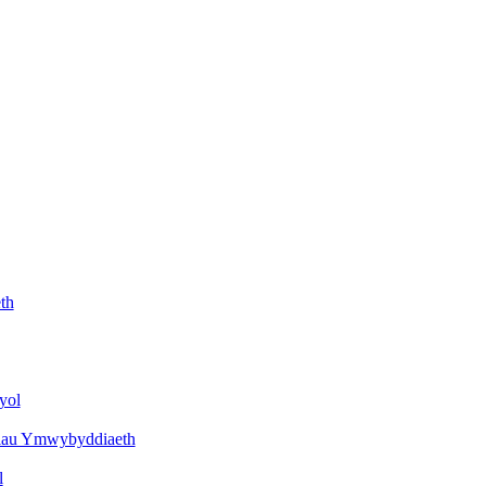
th
yol
siau Ymwybyddiaeth
l