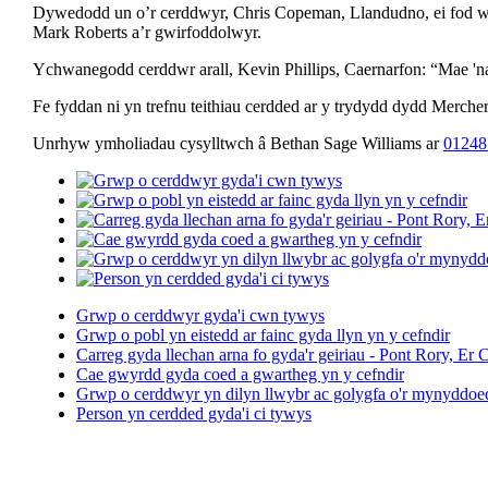
Dywedodd un o’r cerddwyr, Chris Copeman, Llandudno, ei fod wed
Mark Roberts a’r gwirfoddolwyr.
Ychwanegodd cerddwr arall, Kevin Phillips, Caernarfon: “Mae '
Fe fyddan ni yn trefnu teithiau cerdded ar y trydydd dydd Mercher
Unrhyw ymholiadau cysylltwch â Bethan Sage Williams ar
01248
Grwp o cerddwyr gyda'i cwn tywys
Grwp o pobl yn eistedd ar fainc gyda llyn yn y cefndir
Carreg gyda llechan arna fo gyda'r geiriau - Pont Rory, E
Cae gwyrdd gyda coed a gwartheg yn y cefndir
Grwp o cerddwyr yn dilyn llwybr ac golygfa o'r mynyddoed
Person yn cerdded gyda'i ci tywys