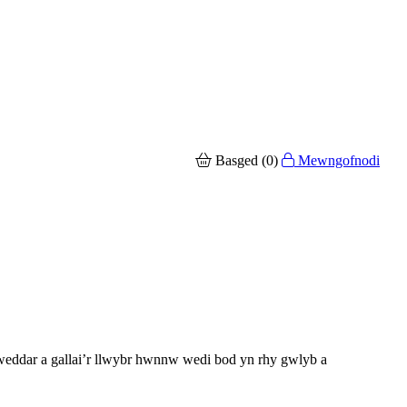
Basged (0)
Mewngofnodi
eddar a gallai’r llwybr hwnnw wedi bod yn rhy gwlyb a