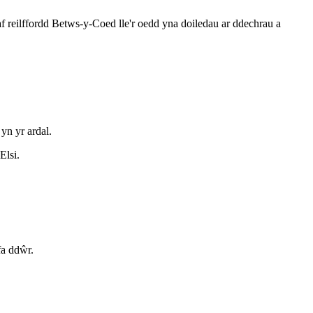
eilffordd Betws-y-Coed lle'r oedd yna doiledau ar ddechrau a
yn yr ardal.
Elsi.
fa ddŵr.