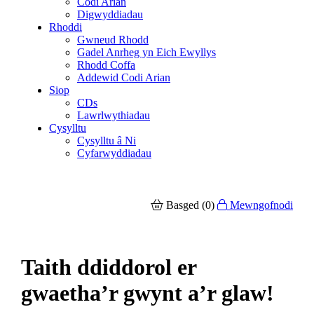
Codi Arian
Digwyddiadau
Rhoddi
Gwneud Rhodd
Gadel Anrheg yn Eich Ewyllys
Rhodd Coffa
Addewid Codi Arian
Siop
CDs
Lawrlwythiadau
Cysylltu
Cysylltu â Ni
Cyfarwyddiadau
Basged (0)
Mewngofnodi
Taith ddiddorol er
gwaetha’r gwynt a’r glaw!