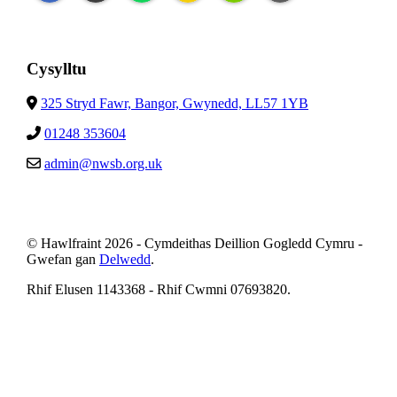
Cysylltu
325 Stryd Fawr, Bangor, Gwynedd, LL57 1YB
01248 353604
admin@nwsb.org.uk
© Hawlfraint 2026 - Cymdeithas Deillion Gogledd Cymru -
Gwefan gan
Delwedd
.
Rhif Elusen 1143368 - Rhif Cwmni 07693820.