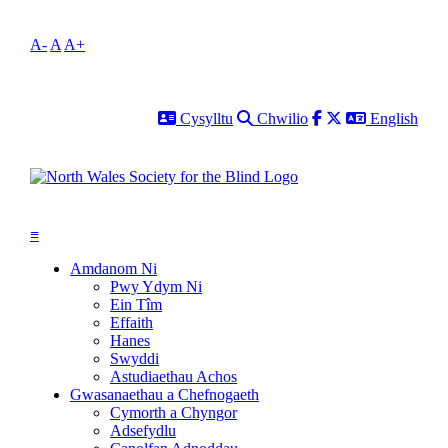
A-
A
A+
Cysylltu
Chwilio
Facebook
Twitter
English
Cysylltu
Chwilio
English
≡
Amdanom Ni
Pwy Ydym Ni
Ein Tîm
Effaith
Hanes
Swyddi
Astudiaethau Achos
Gwasanaethau a Chefnogaeth
Cymorth a Chyngor
Adsefydlu