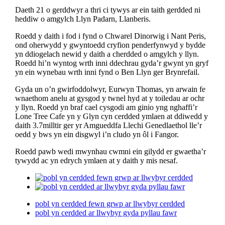
Daeth 21 o gerddwyr a thri ci tywys ar ein taith gerdded ni
heddiw o amgylch Llyn Padarn, Llanberis.
Roedd y daith i fod i fynd o Chwarel Dinorwig i Nant Peris,
ond oherwydd y gwyntoedd cryfion penderfynwyd y bydde
yn ddiogelach newid y daith a cherdded o amgylch y llyn.
Roedd hi’n wyntog wrth inni ddechrau gyda’r gwynt yn gryf
yn ein wynebau wrth inni fynd o Ben Llyn ger Brynrefail.
Gyda un o’n gwirfoddolwyr, Eurwyn Thomas, yn arwain fe
wnaethom anelu at gysgod y twnel hyd at y toiledau ar ochr
y llyn. Roedd yn braf cael cysgodi am ginio yng nghaffi’r
Lone Tree Cafe yn y Glyn cyn cerdded ymlaen at ddiwedd y
daith 3.7milltir ger yr Amgueddfa Llechi Genedlaethol lle’r
oedd y bws yn ein disgwyl i’n cludo yn ôl i Fangor.
Roedd pawb wedi mwynhau cwmni ein gilydd er gwaetha’r
tywydd ac yn edrych ymlaen at y daith y mis nesaf.
pobl yn cerdded fewn grwp ar llwybyr cerdded
pobl yn cerdded ar llwybyr gyda pyllau fawr