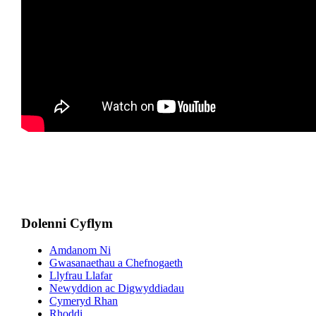
Dolenni Cyflym
Amdanom Ni
Gwasanaethau a Chefnogaeth
Llyfrau Llafar
Newyddion ac Digwyddiadau
Cymeryd Rhan
Rhoddi