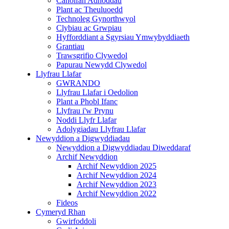
Canolfan Adnoddau
Plant ac Theuluoedd
Technoleg Gynorthwyol
Clybiau ac Grwpiau
Hyfforddiant a Sgyrsiau Ymwybyddiaeth
Grantiau
Trawsgrifio Clywedol
Papurau Newydd Clywedol
Llyfrau Llafar
GWRANDO
Llyfrau Llafar i Oedolion
Plant a Phobl Ifanc
Llyfrau i'w Prynu
Noddi Llyfr Llafar
Adolygiadau Llyfrau Llafar
Newyddion a Digwyddiadau
Newyddion a Digwyddiadau Diweddaraf
Archif Newyddion
Archif Newyddion 2025
Archif Newyddion 2024
Archif Newyddion 2023
Archif Newyddion 2022
Fideos
Cymeryd Rhan
Gwirfoddoli